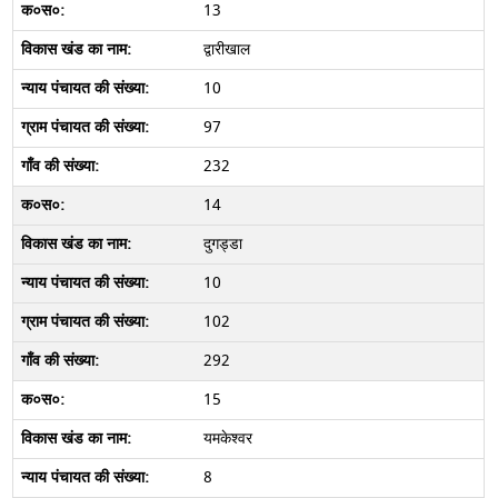
13
द्वारीखाल
10
97
232
14
दुगड्डा
10
102
292
15
यमकेश्वर
8