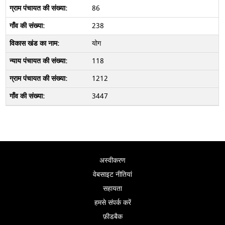
86
238
योग
118
1212
3447
अस्वीकरण
वेबसाइट नीतियां
सहायता
हमसे संपर्क करें
फ़ीडबैक