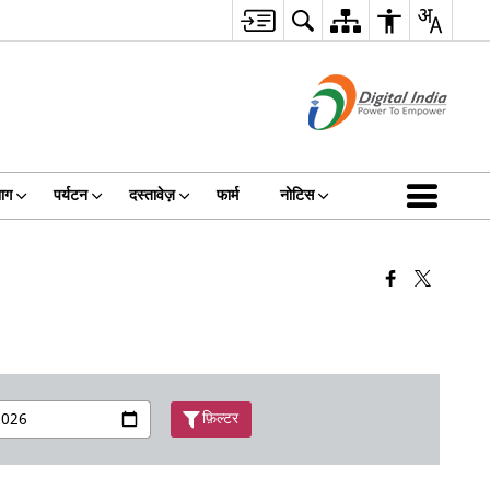
ाग
पर्यटन
दस्तावेज़
फार्म
नोटिस
फ़िल्टर