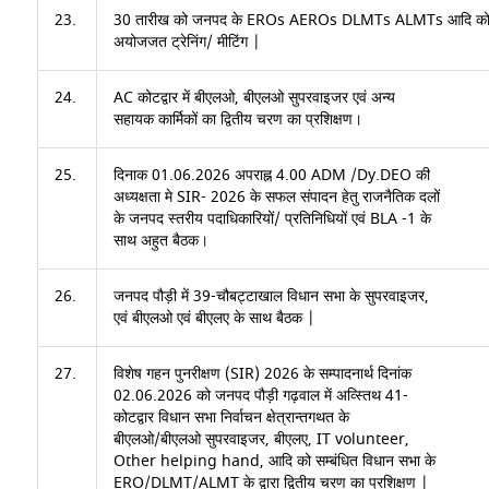
23.
30 तारीख को जनपद के EROs AEROs DLMTs ALMTs आदि क
अयोजजत ट्रेनिंग/ मीटिंग |
24.
AC कोटद्वार में बीएलओ, बीएलओ सुपरवाइजर एवं अन्य
सहायक कार्मिकों का द्वितीय चरण का प्रशिक्षण।
25.
दिनाक 01.06.2026 अपराह्न 4.00 ADM /Dy.DEO की
अध्यक्षता मे SIR- 2026 के सफल संपादन हेतु राजनैतिक दलों
के जनपद स्तरीय पदाधिकारियों/ प्रतिनिधियों एवं BLA -1 के
साथ अहुत बैठक।
26.
जनपद पौड़ी में 39-चौबट्टाखाल विधान सभा के सुपरवाइजर,
एवं बीएलओ एवं बीएलए के साथ बैठक |
27.
विशेष गहन पुनरीक्षण (SIR) 2026 के सम्पादनार्थ दिनांक
02.06.2026 को जनपद पौड़ी गढ़वाल में अव्स्तिथ 41-
कोटद्वार विधान सभा निर्वाचन क्षेत्रान्तगथत के
बीएलओ/बीएलओ सुपरवाइजर, बीएलए, IT volunteer,
Other helping hand, आदि को सम्बंधित विधान सभा के
ERO/DLMT/ALMT के द्वारा द्वितीय चरण का प्रशिक्षण |